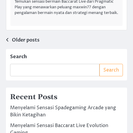
Temukan sensasi bermain Baccarat Live dari Pragmatic
Play yang menawarkan peluang maxwin77 dengan
pengalaman bermain nyata dan strategi menang terbaik.
Posts
Older posts
navigation
Search
Search
Recent Posts
Menyelami Sensasi Spadegaming Arcade yang
Bikin Ketagihan
Menyelami Sensasi Baccarat Live Evolution
Gaming