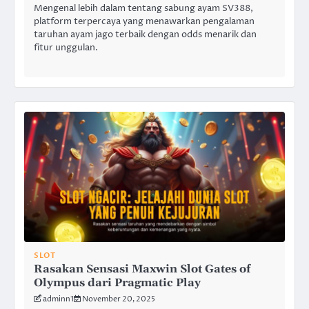
Mengenal lebih dalam tentang sabung ayam SV388,
platform terpercaya yang menawarkan pengalaman
taruhan ayam jago terbaik dengan odds menarik dan
fitur unggulan.
SLOT
Rasakan Sensasi Maxwin Slot Gates of
Olympus dari Pragmatic Play
adminn1
November 20, 2025