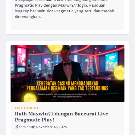
Pragmatic Play dengan Maxwin77 login. Panduan
lengkap bermain slot Pragmatic yang seru dan mudah
dimenangkan.
LIVE CASINO
Raih Maxwin77 dengan Baccarat Live
Pragmatic Play!
adminn1
November 12, 2025