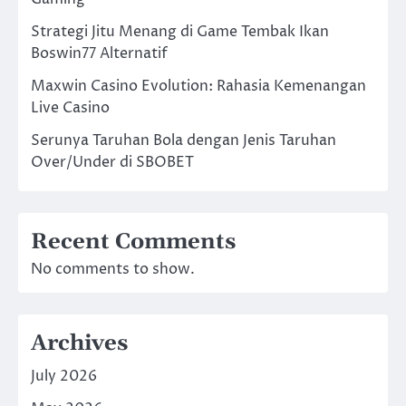
Strategi Jitu Menang di Game Tembak Ikan
Boswin77 Alternatif
Maxwin Casino Evolution: Rahasia Kemenangan
Live Casino
Serunya Taruhan Bola dengan Jenis Taruhan
Over/Under di SBOBET
Recent Comments
No comments to show.
Archives
July 2026