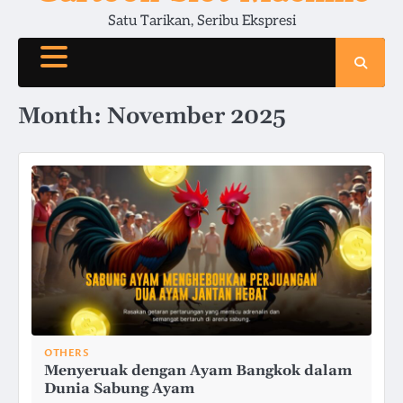
Satu Tarikan, Seribu Ekspresi
Month:
November 2025
OTHERS
Menyeruak dengan Ayam Bangkok dalam
Dunia Sabung Ayam