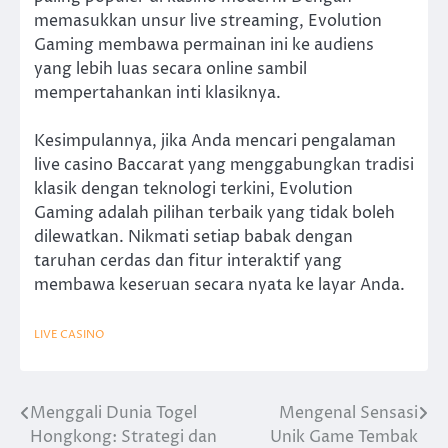
memasukkan unsur live streaming, Evolution
Gaming membawa permainan ini ke audiens
yang lebih luas secara online sambil
mempertahankan inti klasiknya.
Kesimpulannya, jika Anda mencari pengalaman
live casino Baccarat yang menggabungkan tradisi
klasik dengan teknologi terkini, Evolution
Gaming adalah pilihan terbaik yang tidak boleh
dilewatkan. Nikmati setiap babak dengan
taruhan cerdas dan fitur interaktif yang
membawa keseruan secara nyata ke layar Anda.
LIVE CASINO
Menggali Dunia Togel
Mengenal Sensasi
Post
Hongkong: Strategi dan
Unik Game Tembak