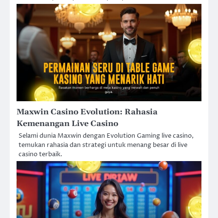
Maxwin Casino Evolution: Rahasia
Kemenangan Live Casino
Selami dunia Maxwin dengan Evolution Gaming live casino,
temukan rahasia dan strategi untuk menang besar di live
casino terbaik.