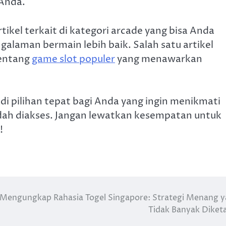
Anda.
tikel terkait di kategori arcade yang bisa Anda
aman bermain lebih baik. Salah satu artikel
tentang
game slot populer
yang menawarkan
i pilihan tepat bagi Anda yang ingin menikmati
dah diakses. Jangan lewatkan kesempatan untuk
!
Mengungkap Rahasia Togel Singapore: Strategi Menang 
Tidak Banyak Diket