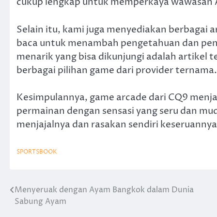
cukup lengkap untuk memperkaya wawasan 
Selain itu, kami juga menyediakan berbagai ar
baca untuk menambah pengetahuan dan pengal
menarik yang bisa dikunjungi adalah artikel 
berbagai pilihan game dari provider ternama.
Kesimpulannya, game arcade dari CQ9 menjad
permainan dengan sensasi yang seru dan mu
menjajalnya dan rasakan sendiri keseruannya
SPORTSBOOK
Menyeruak dengan Ayam Bangkok dalam Dunia
Post
Sabung Ayam
navigation