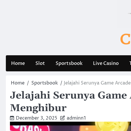
C
Home
Slot
Sportsbook
Live Casino
Home
Sportsbook
Jelajahi Serunya Game Arcad
Jelajahi Serunya Game
Menghibur
December 3, 2025
adminn1