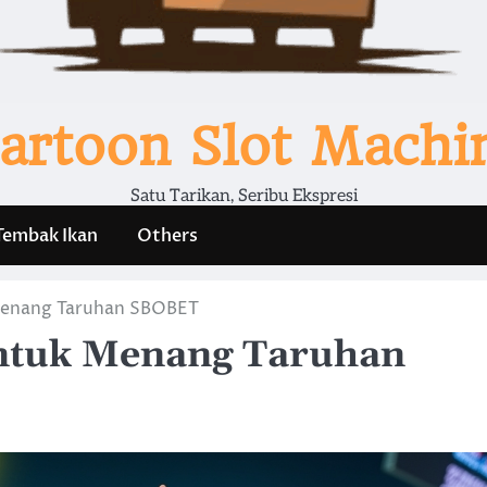
artoon Slot Machi
Satu Tarikan, Seribu Ekspresi
Tembak Ikan
Others
 Menang Taruhan SBOBET
untuk Menang Taruhan