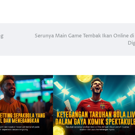
ng
Serunya Main Game Tembak Ikan Online di
Dig