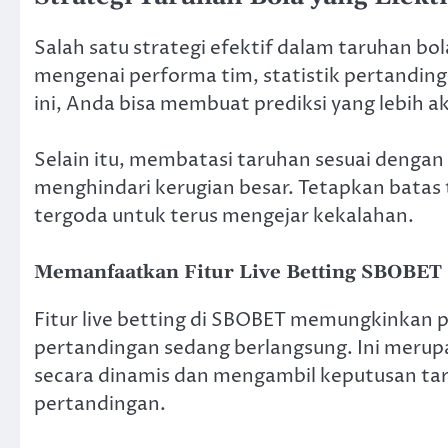
Salah satu strategi efektif dalam taruhan 
mengenai performa tim, statistik pertandin
ini, Anda bisa membuat prediksi yang lebih a
Selain itu, membatasi taruhan sesuai dengan
menghindari kerugian besar. Tetapkan batas
tergoda untuk terus mengejar kekalahan.
Memanfaatkan Fitur Live Betting SBOBET
Fitur live betting di SBOBET memungkinkan
pertandingan sedang berlangsung. Ini meru
secara dinamis dan mengambil keputusan ta
pertandingan.