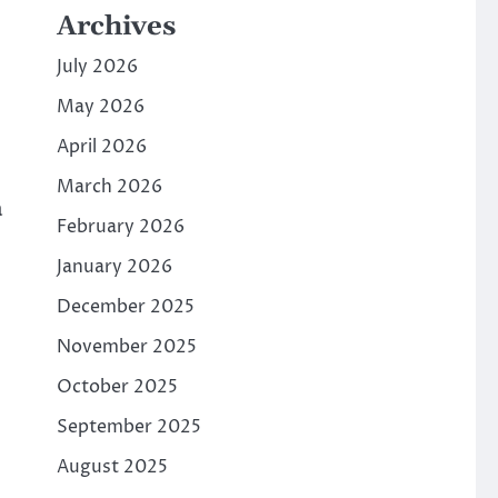
Archives
July 2026
May 2026
April 2026
March 2026
a
February 2026
January 2026
December 2025
November 2025
October 2025
September 2025
August 2025