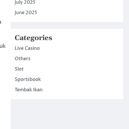
July 2025
June 2025
a
Categories
tuk
Live Casino
Others
Slot
Sportsbook
Tembak Ikan