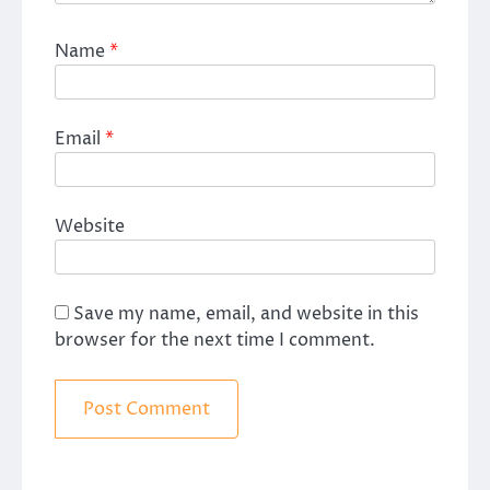
Name
*
Email
*
Website
Save my name, email, and website in this
browser for the next time I comment.