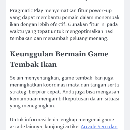
Pragmatic Play menyematkan fitur power-up
yang dapat membantu pemain dalam menembak
ikan dengan lebih efektif. Gunakan fitur ini pada
waktu yang tepat untuk mengoptimalkan hasil
tembakan dan menambah peluang menang.
Keunggulan Bermain Game
Tembak Ikan
Selain menyenangkan, game tembak ikan juga
meningkatkan koordinasi mata dan tangan serta
strategi berpikir cepat. Anda juga bisa mengasah
kemampuan mengambil keputusan dalam situasi
yang menegangkan.
Untuk informasi lebih lengkap mengenai game
arcade lainnya, kunjungi artikel
Arcade Seru dan