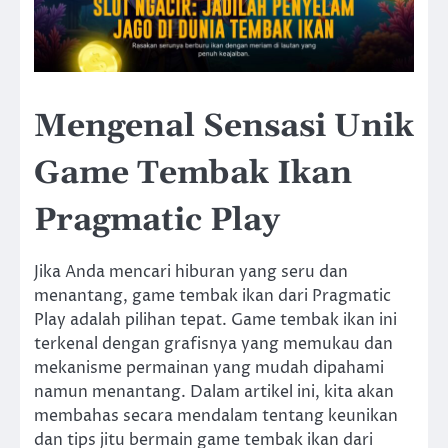
Mengenal Sensasi Unik
Game Tembak Ikan
Pragmatic Play
Jika Anda mencari hiburan yang seru dan
menantang, game tembak ikan dari Pragmatic
Play adalah pilihan tepat. Game tembak ikan ini
terkenal dengan grafisnya yang memukau dan
mekanisme permainan yang mudah dipahami
namun menantang. Dalam artikel ini, kita akan
membahas secara mendalam tentang keunikan
dan tips jitu bermain game tembak ikan dari