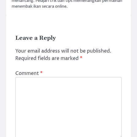
menantang. Pelajari trik dan tips memenangkan permainan
menembak ikan secara online.
Leave a Reply
Your email address will not be published.
Required fields are marked
*
Comment
*