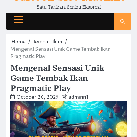
Satu Tarikan, Seribu Ekspresi
Home
Tembak Ikan
Mengenal Sensasi Unik Game Tembak Ikan
Pragmatic Play
Mengenal Sensasi Unik
Game Tembak Ikan
Pragmatic Play
October 26, 2025
adminn1