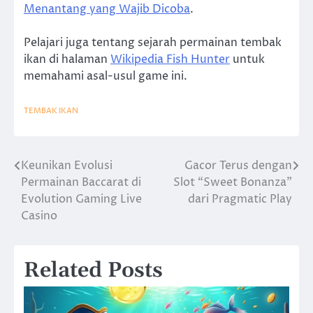
Menantang yang Wajib Dicoba
.
Pelajari juga tentang sejarah permainan tembak
ikan di halaman
Wikipedia Fish Hunter
untuk
memahami asal-usul game ini.
TEMBAK IKAN
Keunikan Evolusi
Gacor Terus dengan
Post
Permainan Baccarat di
Slot “Sweet Bonanza”
navigation
Evolution Gaming Live
dari Pragmatic Play
Casino
Related Posts