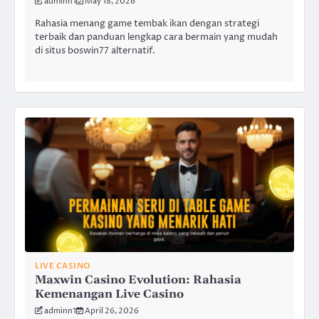
adminn1
May 18, 2026
Rahasia menang game tembak ikan dengan strategi
terbaik dan panduan lengkap cara bermain yang mudah
di situs boswin77 alternatif.
LIVE CASINO
Maxwin Casino Evolution: Rahasia
Kemenangan Live Casino
adminn1
April 26, 2026