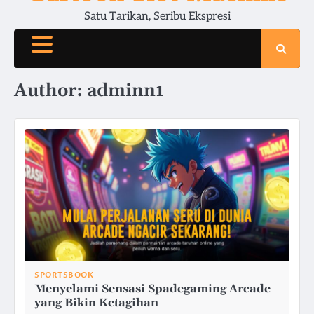
Satu Tarikan, Seribu Ekspresi
Author:
adminn1
SPORTSBOOK
Menyelami Sensasi Spadegaming Arcade
yang Bikin Ketagihan