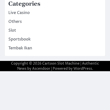
Categories
Live Casino
Others
Slot
Sportsbook
Tembak Ikan
Copyright © 2026
Cartoon Slot Machine
| Authentic
News by
Ascendoor
| Powered by
WordPress
.