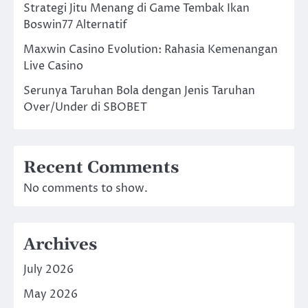
Strategi Jitu Menang di Game Tembak Ikan
Boswin77 Alternatif
Maxwin Casino Evolution: Rahasia Kemenangan
Live Casino
Serunya Taruhan Bola dengan Jenis Taruhan
Over/Under di SBOBET
Recent Comments
No comments to show.
Archives
July 2026
May 2026