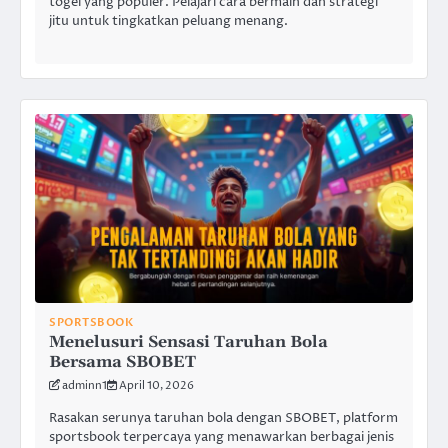
togel yang populer. Pelajari cara bermain dan strategi
jitu untuk tingkatkan peluang menang.
SPORTSBOOK
Menelusuri Sensasi Taruhan Bola
Bersama SBOBET
adminn1
April 10, 2026
Rasakan serunya taruhan bola dengan SBOBET, platform
sportsbook terpercaya yang menawarkan berbagai jenis