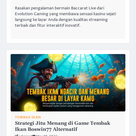
Rasakan pengalaman bermain Baccarat Live dari
Evolution Gaming yang membawa sensasi kasino sejati
langsung ke layar Anda dengan kualitas streaming
terbaik dan fitur interaktif inovatif.
TEMBAK IKAN
Strategi Jitu Menang di Game Tembak
Ikan Boswin77 Alternatif