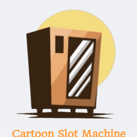
Skip
to
content
Cartoon Slot Machine