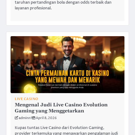
taruhan pertandingan bola dengan odds terbaik dan
layanan profesional.
LIVE CASINO
Mengenal Judi Live Casino Evolution
Gaming yang Menggetarkan
adminn1
April 8, 2026
Kupas tuntas Live Casino dari Evolution Gaming,
provider terkemuka yang menawarkan pengalaman judi