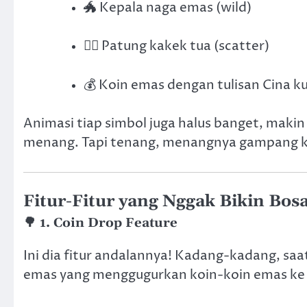
🐲 Kepala naga emas (wild)
🧍‍♂️ Patung kakek tua (scatter)
💰 Koin emas dengan tulisan Cina k
Animasi tiap simbol juga halus banget, maki
menang. Tapi tenang, menangnya gampang kok
Fitur-Fitur yang Nggak Bikin Bos
🌳 1.
Coin Drop Feature
Ini dia fitur andalannya! Kadang-kadang, saa
emas yang menggugurkan koin-koin emas ke g