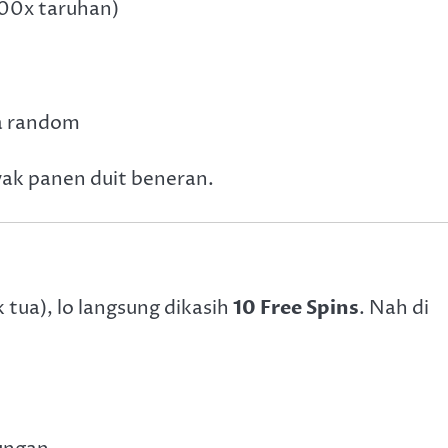
100x taruhan)
a random
ayak panen duit beneran.
 tua), lo langsung dikasih
10 Free Spins
. Nah di