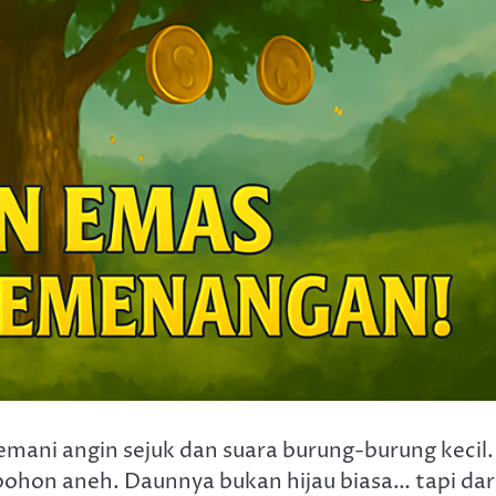
itemani angin sejuk dan suara burung-burung kecil.
 pohon aneh. Daunnya bukan hijau biasa… tapi dar