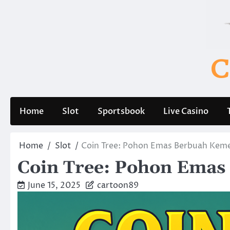
C
Home
Slot
Sportsbook
Live Casino
Home
Slot
Coin Tree: Pohon Emas Berbuah Kem
Coin Tree: Pohon Ema
June 15, 2025
cartoon89