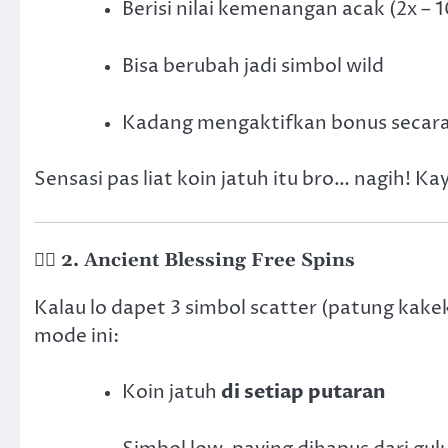
Berisi nilai kemenangan acak (2x – 
Bisa berubah jadi simbol wild
Kadang mengaktifkan bonus secar
Sensasi pas liat koin jatuh itu bro… nagih! K
🧙‍♂️ 2.
Ancient Blessing Free Spins
Kalau lo dapet 3 simbol scatter (patung kakek
mode ini:
Koin jatuh
di setiap putaran