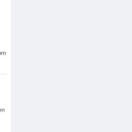
lum
on