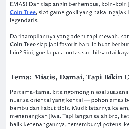
EMAS! Dan tiap angin berhembus, koin-koin j
Coin Tree
, slot game gokil yang bakal ngaja
legendaris.
Dari tampilannya yang adem tapi mewah, samp
Coin Tree
siap jadi favorit baru lo buat berbu
lain? Sini, gue kupas tuntas sambil santai kay
Tema: Mistis, Damai, Tapi Bikin 
Pertama-tama, kita ngomongin soal suasana
nuansa oriental yang kental — pohon emas be
bambu dan kabut tipis. Musik latarnya kalem
menenangkan jiwa. Tapi jangan salah bro, ke
balik ketenangannya, tersembunyi potensi k