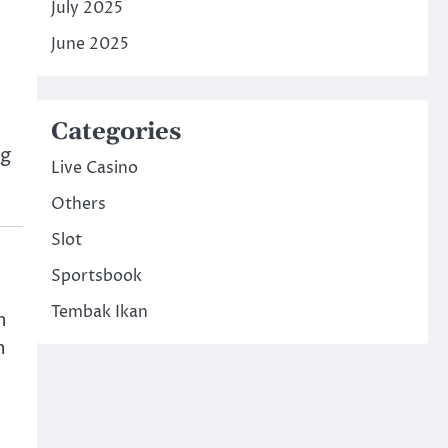
July 2025
June 2025
Categories
ng
Live Casino
Others
Slot
Sportsbook
Tembak Ikan
n
n