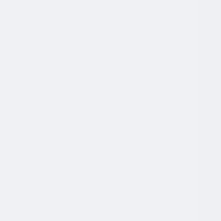
Skip
to
content