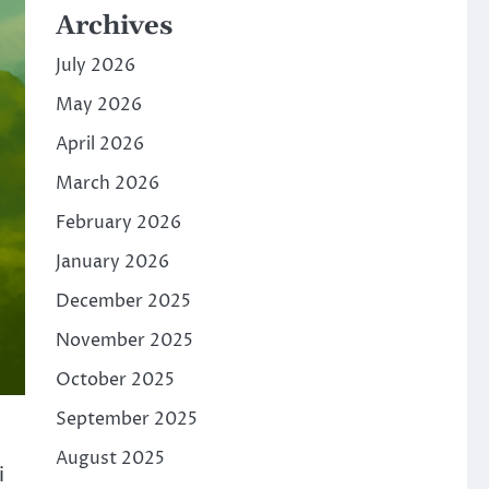
Archives
July 2026
May 2026
April 2026
March 2026
February 2026
January 2026
December 2025
November 2025
October 2025
September 2025
August 2025
i