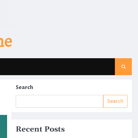
ne
Search
Search
Recent Posts