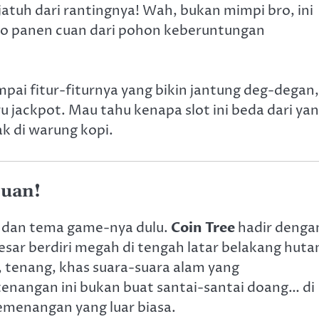
atuh dari rantingnya! Wah, bukan mimpi bro, ini
k lo panen cuan dari pohon keberuntungan
ai fitur-fiturnya yang bikin jantung deg-degan,
ru jackpot. Mau tahu kenapa slot ini beda dari ya
ak di warung kopi.
Cuan!
 dan tema game-nya dulu.
Coin Tree
hadir denga
sar berdiri megah di tengah latar belakang huta
, tenang, khas suara-suara alam yang
tenangan ini bukan buat santai-santai doang… di
emenangan yang luar biasa.