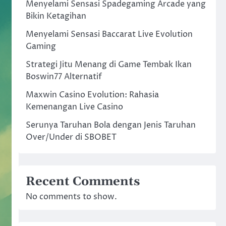
Menyelami Sensasi Spadegaming Arcade yang
Bikin Ketagihan
Menyelami Sensasi Baccarat Live Evolution
Gaming
Strategi Jitu Menang di Game Tembak Ikan
Boswin77 Alternatif
Maxwin Casino Evolution: Rahasia
Kemenangan Live Casino
Serunya Taruhan Bola dengan Jenis Taruhan
Over/Under di SBOBET
Recent Comments
No comments to show.