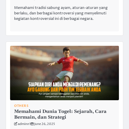
Memahami tradisi sabung ayam, aturan-aturan yang
berlaku, dan berbagai kontroversi yang menyelimuti
kegiatan kontroversial ini di berbagai negara.
OTHERS
Memahami Dunia Togel: Sejarah, Cara
Bermain, dan Strategi
adminn1
June 26, 2025