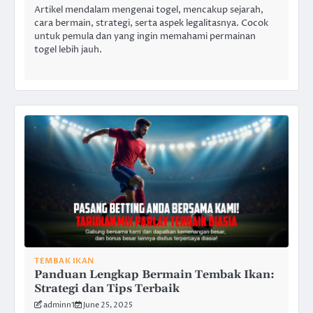
Artikel mendalam mengenai togel, mencakup sejarah,
cara bermain, strategi, serta aspek legalitasnya. Cocok
untuk pemula dan yang ingin memahami permainan
togel lebih jauh.
TEMBAK IKAN
Panduan Lengkap Bermain Tembak Ikan:
Strategi dan Tips Terbaik
adminn1
June 25, 2025