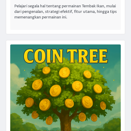
Pelajari segala hal tentang permainan Tembak Ikan, mulai
dari pengenalan, strategi efektif, fitur utama, hingga tips
memenangkan permainan ini.