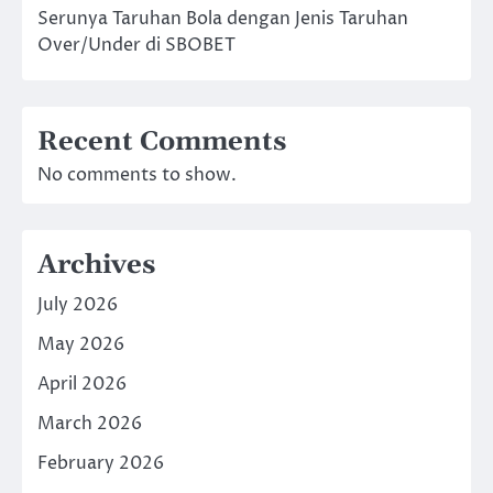
Serunya Taruhan Bola dengan Jenis Taruhan
Over/Under di SBOBET
Recent Comments
No comments to show.
Archives
July 2026
May 2026
April 2026
March 2026
February 2026