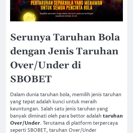
Serunya Taruhan Bola
dengan Jenis Taruhan
Over/Under di
SBOBET
Dalam dunia taruhan bola, memilih jenis taruhan
yang tepat adalah kunci untuk meraih
keuntungan. Salah satu jenis taruhan yang
banyak diminati oleh para bettor adalah
taruhan
Over/Under
. Terutama di platform terpercaya
seperti SBOBET, taruhan Over/Under