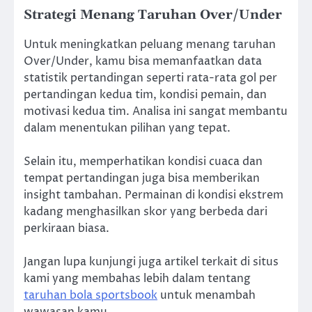
Strategi Menang Taruhan Over/Under
Untuk meningkatkan peluang menang taruhan
Over/Under, kamu bisa memanfaatkan data
statistik pertandingan seperti rata-rata gol per
pertandingan kedua tim, kondisi pemain, dan
motivasi kedua tim. Analisa ini sangat membantu
dalam menentukan pilihan yang tepat.
Selain itu, memperhatikan kondisi cuaca dan
tempat pertandingan juga bisa memberikan
insight tambahan. Permainan di kondisi ekstrem
kadang menghasilkan skor yang berbeda dari
perkiraan biasa.
Jangan lupa kunjungi juga artikel terkait di situs
kami yang membahas lebih dalam tentang
taruhan bola sportsbook
untuk menambah