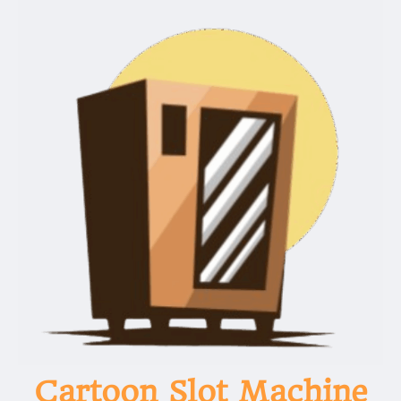
Skip
to
content
Cartoon Slot Machine