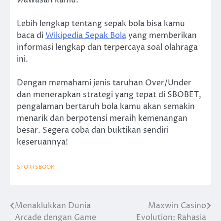
wawasan kamu.
Lebih lengkap tentang sepak bola bisa kamu
baca di
Wikipedia Sepak Bola
yang memberikan
informasi lengkap dan terpercaya soal olahraga
ini.
Dengan memahami jenis taruhan Over/Under
dan menerapkan strategi yang tepat di SBOBET,
pengalaman bertaruh bola kamu akan semakin
menarik dan berpotensi meraih kemenangan
besar. Segera coba dan buktikan sendiri
keseruannya!
SPORTSBOOK
Menaklukkan Dunia
Maxwin Casino
Post
Arcade dengan Game
Evolution: Rahasia