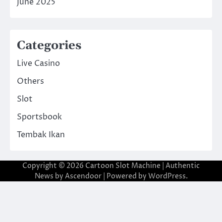
June 2025
Categories
Live Casino
Others
Slot
Sportsbook
Tembak Ikan
Copyright © 2026
Cartoon Slot Machine
| Authentic
News by
Ascendoor
| Powered by
WordPress
.