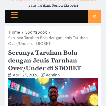
Satu Tarikan, Seribu Ekspresi
Home
Sportsbook
Serunya Taruhan Bola dengan Jenis Taruhan
Over/Under di SBOBET
Serunya Taruhan Bola
dengan Jenis Taruhan
Over/Under di SBOBET
April 25, 2026
adminn1