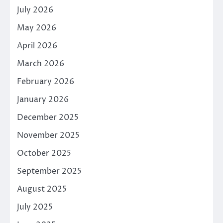
July 2026
May 2026
April 2026
March 2026
February 2026
January 2026
December 2025
November 2025
October 2025
September 2025
August 2025
July 2025