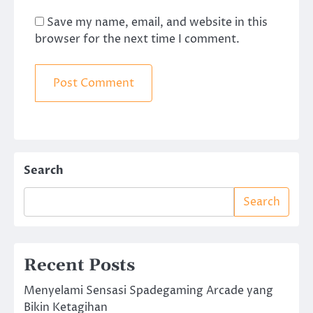
Save my name, email, and website in this
browser for the next time I comment.
Search
Search
Recent Posts
Menyelami Sensasi Spadegaming Arcade yang
Bikin Ketagihan