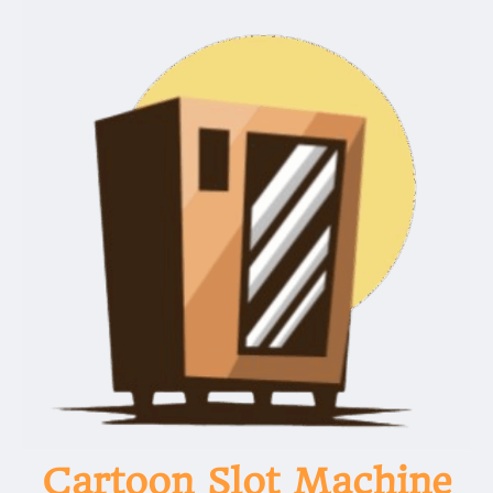
Skip
to
content
Cartoon Slot Machine