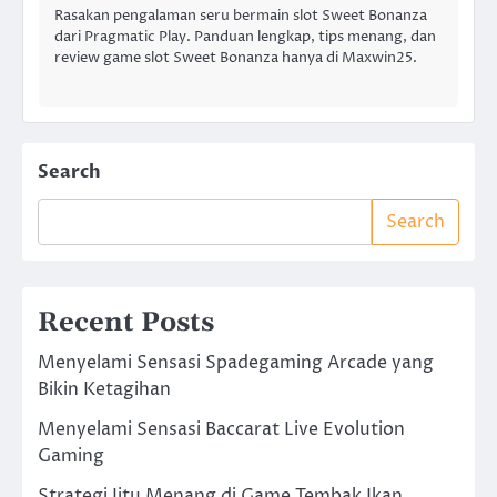
Rasakan pengalaman seru bermain slot Sweet Bonanza
dari Pragmatic Play. Panduan lengkap, tips menang, dan
review game slot Sweet Bonanza hanya di Maxwin25.
Search
Search
Recent Posts
Menyelami Sensasi Spadegaming Arcade yang
Bikin Ketagihan
Menyelami Sensasi Baccarat Live Evolution
Gaming
Strategi Jitu Menang di Game Tembak Ikan