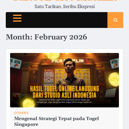
Satu Tarikan, Seribu Ekspresi
Month:
February 2026
OTHERS
Mengenal Strategi Tepat pada Togel
Singapore