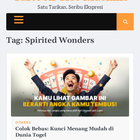
Satu Tarikan, Seribu Ekspresi
Tag:
Spirited Wonders
OTHERS
Colok Bebas: Kunci Menang Mudah di
Dunia Togel