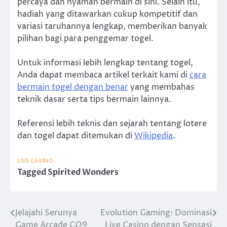
percaya dan nyaman bermain di sini. Selain itu,
hadiah yang ditawarkan cukup kompetitif dan
variasi taruhannya lengkap, memberikan banyak
pilihan bagi para penggemar togel.
Untuk informasi lebih lengkap tentang togel,
Anda dapat membaca artikel terkait kami di
cara
bermain togel dengan benar
yang membahas
teknik dasar serta tips bermain lainnya.
Referensi lebih teknis dan sejarah tentang lotere
dan togel dapat ditemukan di
Wikipedia
.
LIVE CASINO
Tagged
Spirited Wonders
Jelajahi Serunya
Evolution Gaming: Dominasi
Post
Game Arcade CQ9
Live Casino dengan Sensasi