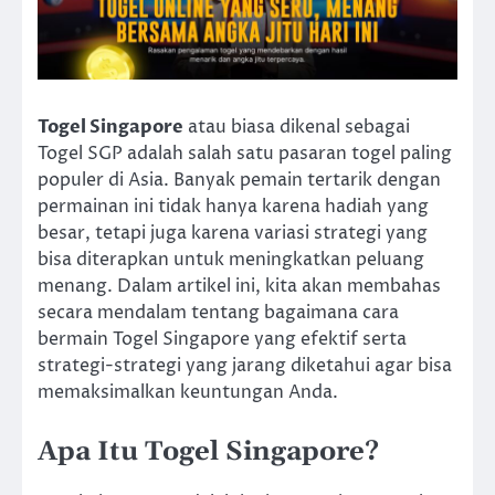
Togel Singapore
atau biasa dikenal sebagai
Togel SGP adalah salah satu pasaran togel paling
populer di Asia. Banyak pemain tertarik dengan
permainan ini tidak hanya karena hadiah yang
besar, tetapi juga karena variasi strategi yang
bisa diterapkan untuk meningkatkan peluang
menang. Dalam artikel ini, kita akan membahas
secara mendalam tentang bagaimana cara
bermain Togel Singapore yang efektif serta
strategi-strategi yang jarang diketahui agar bisa
memaksimalkan keuntungan Anda.
Apa Itu Togel Singapore?