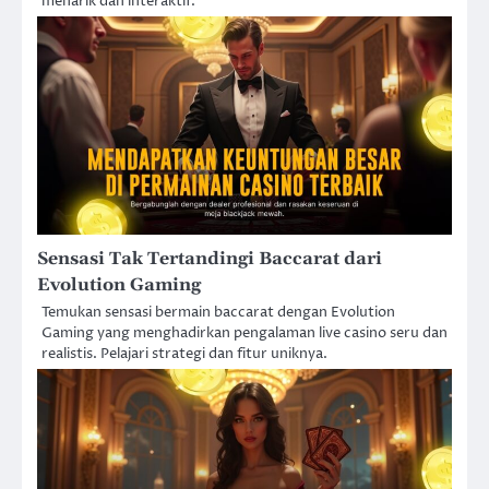
menarik dan interaktif.
Sensasi Tak Tertandingi Baccarat dari
Evolution Gaming
Temukan sensasi bermain baccarat dengan Evolution
Gaming yang menghadirkan pengalaman live casino seru dan
realistis. Pelajari strategi dan fitur uniknya.