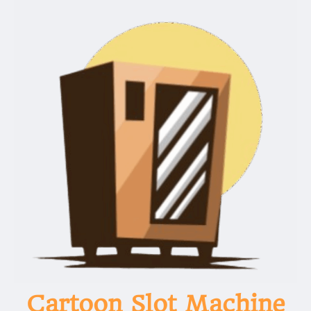
Skip
to
content
Cartoon Slot Machine