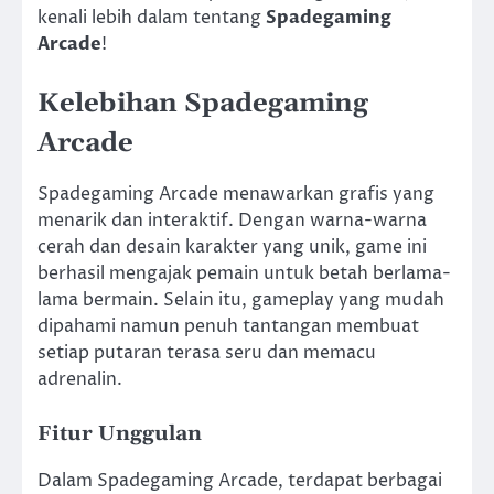
kenali lebih dalam tentang
Spadegaming
Arcade
!
Kelebihan Spadegaming
Arcade
Spadegaming Arcade menawarkan grafis yang
menarik dan interaktif. Dengan warna-warna
cerah dan desain karakter yang unik, game ini
berhasil mengajak pemain untuk betah berlama-
lama bermain. Selain itu, gameplay yang mudah
dipahami namun penuh tantangan membuat
setiap putaran terasa seru dan memacu
adrenalin.
Fitur Unggulan
Dalam Spadegaming Arcade, terdapat berbagai