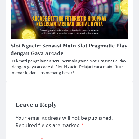
Slot Ngacir: Sensasi Main Slot Pragmatic Play
dengan Gaya Arcade
Nikmati pengalaman seru bermain game slot Pragmatic Play
dengan gaya arcade di Slot Ngacir. Pelajari cara main, fitur
menarik, dan tips menang besar!
Leave a Reply
Your email address will not be published.
Required fields are marked
*