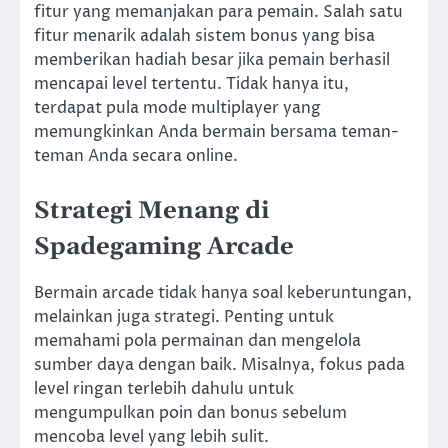
fitur yang memanjakan para pemain. Salah satu
fitur menarik adalah sistem bonus yang bisa
memberikan hadiah besar jika pemain berhasil
mencapai level tertentu. Tidak hanya itu,
terdapat pula mode multiplayer yang
memungkinkan Anda bermain bersama teman-
teman Anda secara online.
Strategi Menang di
Spadegaming Arcade
Bermain arcade tidak hanya soal keberuntungan,
melainkan juga strategi. Penting untuk
memahami pola permainan dan mengelola
sumber daya dengan baik. Misalnya, fokus pada
level ringan terlebih dahulu untuk
mengumpulkan poin dan bonus sebelum
mencoba level yang lebih sulit.