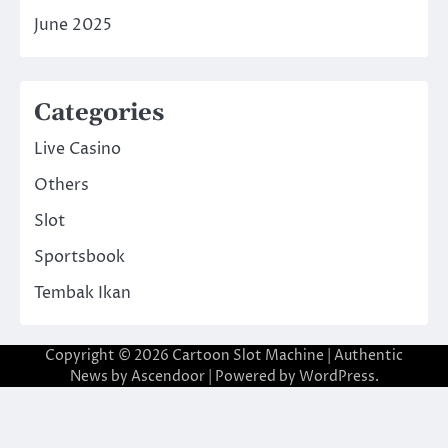
June 2025
Categories
Live Casino
Others
Slot
Sportsbook
Tembak Ikan
Copyright © 2026
Cartoon Slot Machine
| Authentic
News by
Ascendoor
| Powered by
WordPress
.