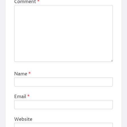
Comment
*
Name
*
Email
*
Website