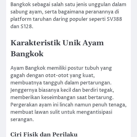
Bangkok sebagai salah satu jenis unggulan dalam
sabung ayam, serta bagaimana peranannya di
platform taruhan daring populer seperti SV388
dan S128.
Karakteristik Unik Ayam
Bangkok
Ayam Bangkok memiliki postur tubuh yang
gagah dengan otot-otot yang kuat,
membuatnya tangguh dalam pertarungan.
Jenggernya biasanya kecil dan berdiri tegak,
memberikan keseimbangan saat bertarung.
Pergerakan ayam ini lincah namun penuh tenaga,
membuat lawan sulit untuk mengantisipasi
serangan.
Ciri Fisik dan Perilaku