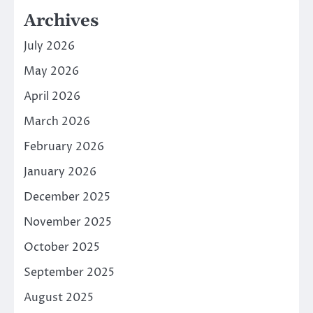
Archives
July 2026
May 2026
April 2026
March 2026
February 2026
January 2026
December 2025
November 2025
October 2025
September 2025
August 2025