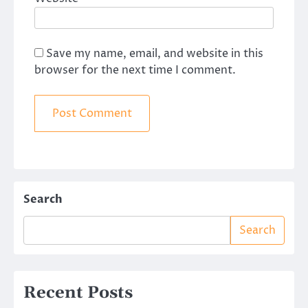
Save my name, email, and website in this
browser for the next time I comment.
Search
Search
Recent Posts