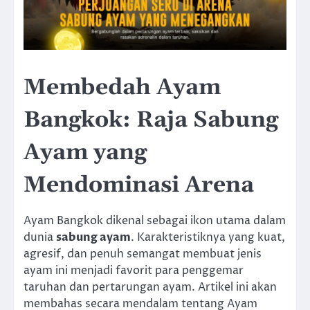
Membedah Ayam
Bangkok: Raja Sabung
Ayam yang
Mendominasi Arena
Ayam Bangkok dikenal sebagai ikon utama dalam
dunia
sabung ayam
. Karakteristiknya yang kuat,
agresif, dan penuh semangat membuat jenis
ayam ini menjadi favorit para penggemar
taruhan dan pertarungan ayam. Artikel ini akan
membahas secara mendalam tentang Ayam