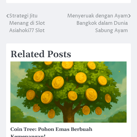
Strategi Jitu
Menyeruak dengan Ayam
Post
Menang di Slot
Bangkok dalam Dunia
navigation
Asiahoki77 Slot
Sabung Ayam
Related Posts
Coin Tree: Pohon Emas Berbuah
Kemenangan!