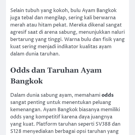
Selain tubuh yang kokoh, bulu Ayam Bangkok
juga tebal dan mengilap, sering kali berwarna
merah atau hitam pekat. Mereka dikenal sangat
agresif saat di arena sabung, menunjukkan naluri
bertarung yang tinggi. Warna bulu dan fisik yang
kuat sering menjadi indikator kualitas ayam
dalam dunia taruhan.
Odds dan Taruhan Ayam
Bangkok
Dalam dunia sabung ayam, memahami
odds
sangat penting untuk menentukan peluang
kemenangan. Ayam Bangkok biasanya memiliki
odds yang kompetitif karena daya juangnya
yang kuat. Platform taruhan seperti SV388 dan
S128 menyediakan berbagai opsi taruhan yang