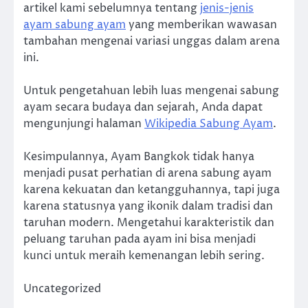
artikel kami sebelumnya tentang
jenis-jenis
ayam sabung ayam
yang memberikan wawasan
tambahan mengenai variasi unggas dalam arena
ini.
Untuk pengetahuan lebih luas mengenai sabung
ayam secara budaya dan sejarah, Anda dapat
mengunjungi halaman
Wikipedia Sabung Ayam
.
Kesimpulannya, Ayam Bangkok tidak hanya
menjadi pusat perhatian di arena sabung ayam
karena kekuatan dan ketangguhannya, tapi juga
karena statusnya yang ikonik dalam tradisi dan
taruhan modern. Mengetahui karakteristik dan
peluang taruhan pada ayam ini bisa menjadi
kunci untuk meraih kemenangan lebih sering.
Uncategorized