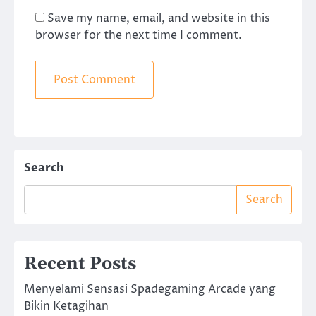
Save my name, email, and website in this
browser for the next time I comment.
Search
Search
Recent Posts
Menyelami Sensasi Spadegaming Arcade yang
Bikin Ketagihan