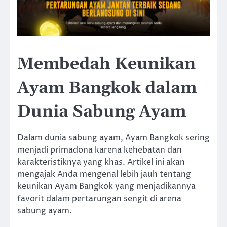
Membedah Keunikan
Ayam Bangkok dalam
Dunia Sabung Ayam
Dalam dunia sabung ayam, Ayam Bangkok sering
menjadi primadona karena kehebatan dan
karakteristiknya yang khas. Artikel ini akan
mengajak Anda mengenal lebih jauh tentang
keunikan Ayam Bangkok yang menjadikannya
favorit dalam pertarungan sengit di arena
sabung ayam.