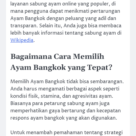
layanan sabung ayam online yang populer, di
mana pengguna dapat menikmati pertarungan
Ayam Bangkok dengan peluang yang adil dan
transparan. Selain itu, Anda juga bisa membaca
lebih banyak informasi tentang sabung ayam di
Wikipedia
.
Bagaimana Cara Memilih
Ayam Bangkok yang Tepat?
Memilih Ayam Bangkok tidak bisa sembarangan.
Anda harus mengamati berbagai aspek seperti
kondisi fisik, stamina, dan agresivitas ayam.
Biasanya para petarung sabung ayam juga
memperhatikan gaya bertarung dan kecepatan
respons ayam bangkok yang akan digunakan.
Untuk menambah pemahaman tentang strategi