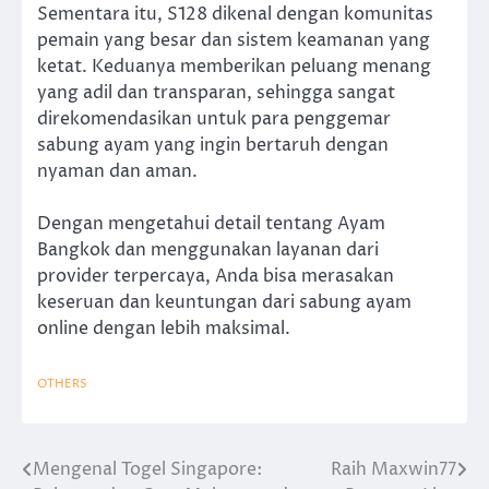
Sementara itu, S128 dikenal dengan komunitas
pemain yang besar dan sistem keamanan yang
ketat. Keduanya memberikan peluang menang
yang adil dan transparan, sehingga sangat
direkomendasikan untuk para penggemar
sabung ayam yang ingin bertaruh dengan
nyaman dan aman.
Dengan mengetahui detail tentang Ayam
Bangkok dan menggunakan layanan dari
provider terpercaya, Anda bisa merasakan
keseruan dan keuntungan dari sabung ayam
online dengan lebih maksimal.
OTHERS
Mengenal Togel Singapore:
Raih Maxwin77
Post