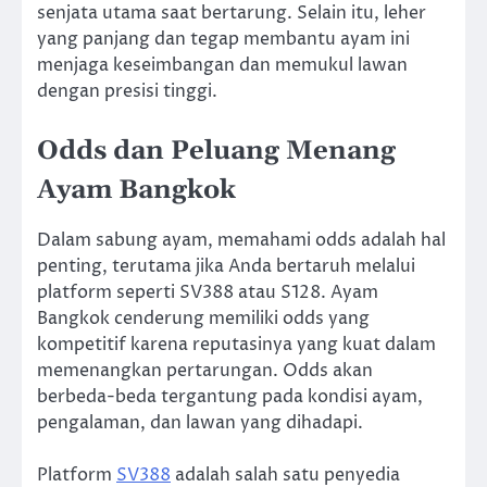
senjata utama saat bertarung. Selain itu, leher
yang panjang dan tegap membantu ayam ini
menjaga keseimbangan dan memukul lawan
dengan presisi tinggi.
Odds dan Peluang Menang
Ayam Bangkok
Dalam sabung ayam, memahami odds adalah hal
penting, terutama jika Anda bertaruh melalui
platform seperti SV388 atau S128. Ayam
Bangkok cenderung memiliki odds yang
kompetitif karena reputasinya yang kuat dalam
memenangkan pertarungan. Odds akan
berbeda-beda tergantung pada kondisi ayam,
pengalaman, dan lawan yang dihadapi.
Platform
SV388
adalah salah satu penyedia