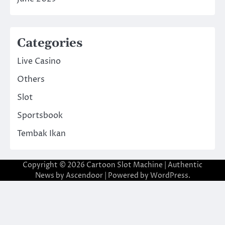
Categories
Live Casino
Others
Slot
Sportsbook
Tembak Ikan
Copyright © 2026
Cartoon Slot Machine
| Authentic
News by
Ascendoor
| Powered by
WordPress
.