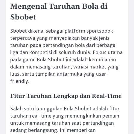
Mengenal Taruhan Bola di
Sbobet
Sbobet dikenal sebagai platform sportsbook
terpercaya yang menyediakan banyak jenis
taruhan pada pertandingan bola dari berbagai
liga dan kompetisi di seluruh dunia. Fokus utama
pada game Bola Sbobet ini adalah kemudahan
dalam memasang taruhan, variasi market yang
luas, serta tampilan antarmuka yang user-
friendly.
Fitur Taruhan Lengkap dan Real-Time
Salah satu keunggulan Bola Sbobet adalah fitur
taruhan real-time yang memungkinkan pemain
untuk memasang taruhan saat pertandingan
sedang berlangsung. Ini memberikan