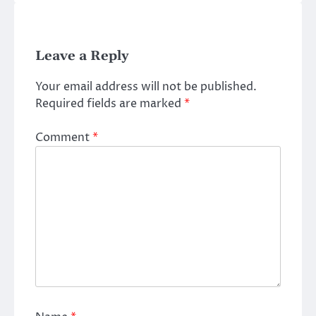
Leave a Reply
Your email address will not be published.
Required fields are marked
*
Comment
*