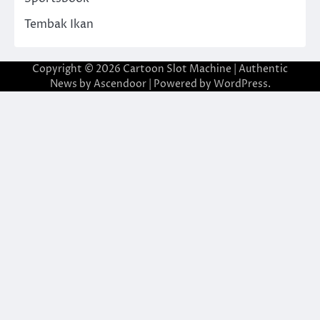
Tembak Ikan
Copyright © 2026
Cartoon Slot Machine
| Authentic
News by
Ascendoor
| Powered by
WordPress
.