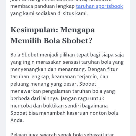
membaca panduan lengkap
taruhan sportsbook
yang kami sediakan di situs kami.
Kesimpulan: Mengapa
Memilih Bola Sbobet?
Bola Sbobet menjadi pilihan tepat bagi siapa saja
yang ingin merasakan sensasi taruhan bola yang
menyenangkan dan menantang. Dengan fitur
taruhan lengkap, keamanan terjamin, dan
peluang menang yang besar, Sbobet
menawarkan pengalaman taruhan bola yang
berbeda dari lainnya. Jangan ragu untuk
mencoba dan buktikan sendiri bagaimana
Sbobet bisa menambah keseruan nonton bola
Anda.
Pelajari juga sejarah sepak bola sebagai latar