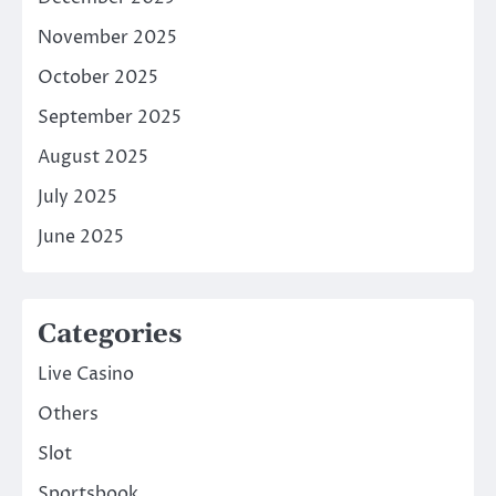
November 2025
October 2025
September 2025
August 2025
July 2025
June 2025
Categories
Live Casino
Others
Slot
Sportsbook